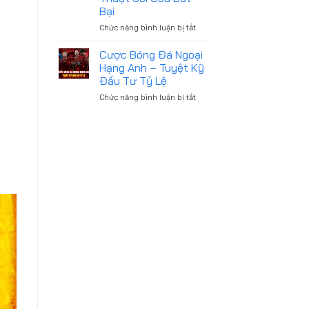
2
Giấc
Bại
Ngày
Mộng
–
2026
ở
Chức năng bình luận bị tắt
Bí
Chốt
Quyết
Số
Cược Bóng Đá Ngoại
Soi
Bạch
Hạng Anh – Tuyệt Kỹ
Cầu
Thủ
Đầu Tư Tỷ Lệ
Bất
Hôm
Bại
ở
Chức năng bình luận bị tắt
Nay
2026
Cược
–
Bóng
Chiến
Đá
Thuật
Ngoại
Soi
Hạng
Cầu
Anh
Bất
–
Bại
Tuyệt
Kỹ
Đầu
Tư
Tỷ
Lệ