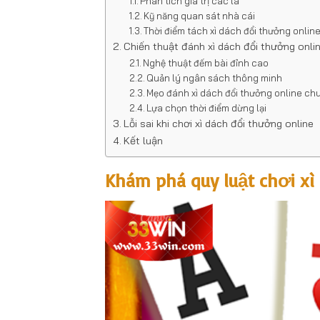
Phân tích giá trị các lá
Kỹ năng quan sát nhà cái
Thời điểm tách xì dách đổi thưởng onlin
Chiến thuật đánh xì dách đổi thưởng onlin
Nghệ thuật đếm bài đỉnh cao
Quản lý ngân sách thông minh
Mẹo đánh xì dách đổi thưởng online ch
Lựa chọn thời điểm dừng lại
Lỗi sai khi chơi xì dách đổi thưởng online
Kết luận
Khám phá quy luật chơi xì