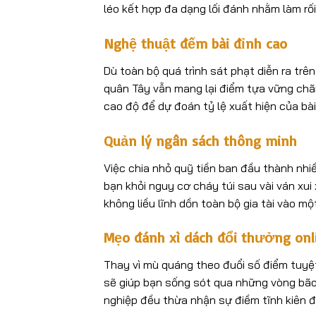
léo kết hợp đa dạng lối đánh nhằm làm rối
Nghệ thuật đếm bài đỉnh cao
Dù toàn bộ quá trình sát phạt diễn ra tr
quân Tây vẫn mang lại điểm tựa vững chãi
cao độ để dự đoán tỷ lệ xuất hiện của bài
Quản lý ngân sách thông minh
Việc chia nhỏ quỹ tiền ban đầu thành nhi
bạn khỏi nguy cơ cháy túi sau vài ván xui
không liều lĩnh dồn toàn bộ gia tài vào m
Mẹo đánh xì dách đổi thưởng onl
Thay vì mù quáng theo đuổi số điểm tuyệt
sẽ giúp bạn sống sót qua những vòng bão
nghiệp đều thừa nhận sự điềm tĩnh kiên địn