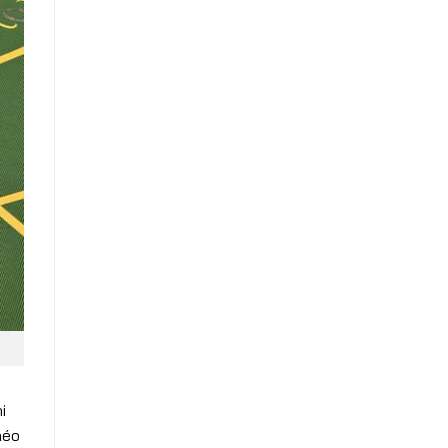
i
héo