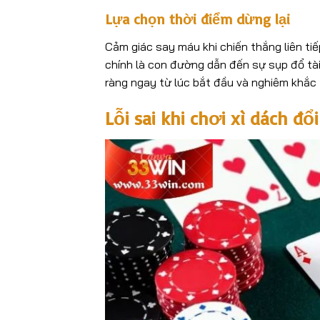
Lựa chọn thời điểm dừng lại
Cảm giác say máu khi chiến thắng liên ti
chính là con đường dẫn đến sự sụp đổ tài 
ràng ngay từ lúc bắt đầu và nghiêm khắc 
Lỗi sai khi chơi xì dách đ