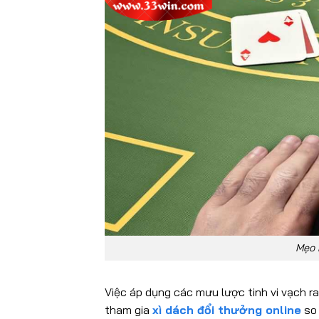
Mẹo 
Việc áp dụng các mưu lược tinh vi vạch r
tham gia
xì dách đổi thưởng online
so 