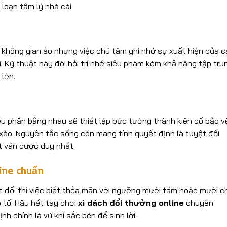
 loạn tâm lý nhà cái.
ên không gian ảo nhưng việc chú tâm ghi nhớ sự xuất hiện của 
. Kỹ thuật này đòi hỏi trí nhớ siêu phàm kèm khả năng tập tru
 lớn.
ều phần bằng nhau sẽ thiết lập bức tường thành kiên cố bảo v
 xẻo. Nguyên tắc sống còn mang tính quyết định là tuyệt đối
ột ván cược duy nhất.
ine chuẩn
 đối thì việc biết thỏa mãn với ngưỡng mười tám hoặc mười c
 tố. Hầu hết tay chơi
xì dách đổi thưởng online
chuyên
h chính là vũ khí sắc bén để sinh lời.