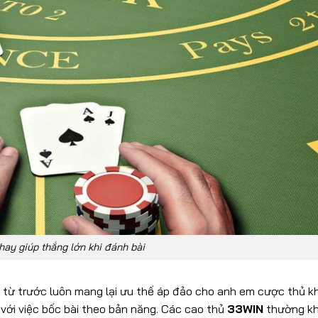
hay giúp thắng lớn khi đánh bài
a từ trước luôn mang lại ưu thế áp đảo cho anh em cược thủ kh
với việc bốc bài theo bản năng. Các cao thủ
33WIN
thường k