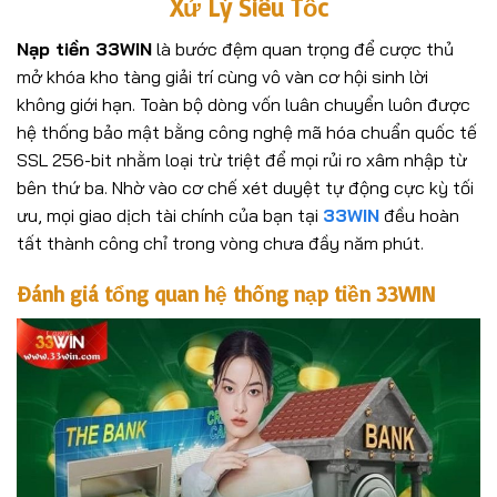
Xử Lý Siêu Tốc
Nạp tiền 33WIN
là bước đệm quan trọng để cược thủ
mở khóa kho tàng giải trí cùng vô vàn cơ hội sinh lời
không giới hạn. Toàn bộ dòng vốn luân chuyển luôn được
hệ thống bảo mật bằng công nghệ mã hóa chuẩn quốc tế
SSL 256-bit nhằm loại trừ triệt để mọi rủi ro xâm nhập từ
bên thứ ba. Nhờ vào cơ chế xét duyệt tự động cực kỳ tối
ưu, mọi giao dịch tài chính của bạn tại
33WIN
đều hoàn
tất thành công chỉ trong vòng chưa đầy năm phút.
Đánh giá tổng quan hệ thống nạp tiền 33WIN