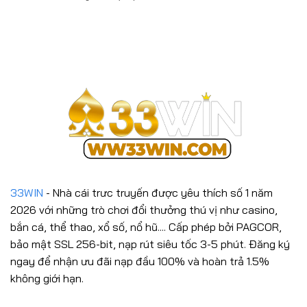
Cược
Nay
Cầu
Bóng
–
Bất
Đá
Chiến
Bại
Ngoại
Thuật
2026
Hạng
Soi
Anh
Cầu
–
Bất
Tuyệt
Bại
Kỹ
Đầu
Tư
Tỷ
Lệ
33WIN
- Nhà cái trưc truyến được yêu thích số 1 năm
2026 với những trò chơi đổi thưởng thú vị như casino,
bắn cá, thể thao, xổ số, nổ hũ.... Cấp phép bởi PAGCOR,
bảo mật SSL 256-bit, nạp rút siêu tốc 3-5 phút. Đăng ký
ngay để nhận ưu đãi nạp đầu 100% và hoàn trả 1.5%
không giới hạn.