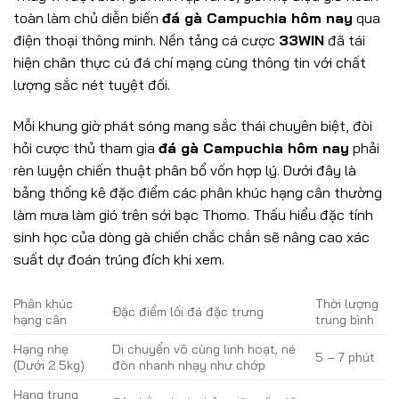
toàn làm chủ diễn biến
đá gà Campuchia hôm nay
qua
điện thoại thông minh. Nền tảng cá cược
33WIN
đã tái
hiện chân thực cú đá chí mạng cùng thông tin với chất
lượng sắc nét tuyệt đối.
Mỗi khung giờ phát sóng mang sắc thái chuyên biệt, đòi
hỏi cược thủ tham gia
đá gà Campuchia hôm nay
phải
rèn luyện chiến thuật phân bổ vốn hợp lý. Dưới đây là
bảng thống kê đặc điểm các phân khúc hạng cân thường
làm mưa làm gió trên sới bạc Thomo. Thấu hiểu đặc tính
sinh học của dòng gà chiến chắc chắn sẽ nâng cao xác
suất dự đoán trúng đích khi xem.
Phân khúc
Thời lượng
Đặc điểm lối đá đặc trưng
hạng cân
trung bình
Hạng nhẹ
Di chuyển vô cùng linh hoạt, né
5 – 7 phút
(Dưới 2.5kg)
đòn nhanh nhạy như chớp
Hạng trung