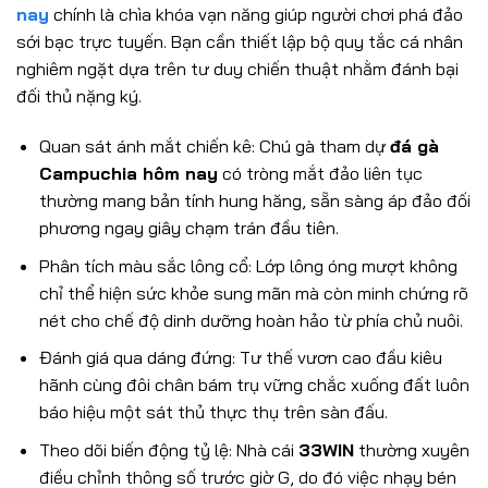
nay
chính là chìa khóa vạn năng giúp người chơi phá đảo
sới bạc trực tuyến. Bạn cần thiết lập bộ quy tắc cá nhân
nghiêm ngặt dựa trên tư duy chiến thuật nhằm đánh bại
đối thủ nặng ký.
Quan sát ánh mắt chiến kê: Chú gà tham dự
đá gà
Campuchia hôm nay
có tròng mắt đảo liên tục
thường mang bản tính hung hăng, sẵn sàng áp đảo đối
phương ngay giây chạm trán đầu tiên.
Phân tích màu sắc lông cổ: Lớp lông óng mượt không
chỉ thể hiện sức khỏe sung mãn mà còn minh chứng rõ
nét cho chế độ dinh dưỡng hoàn hảo từ phía chủ nuôi.
Đánh giá qua dáng đứng: Tư thế vươn cao đầu kiêu
hãnh cùng đôi chân bám trụ vững chắc xuống đất luôn
báo hiệu một sát thủ thực thụ trên sàn đấu.
Theo dõi biến động tỷ lệ: Nhà cái
33WIN
thường xuyên
điều chỉnh thông số trước giờ G, do đó việc nhạy bén