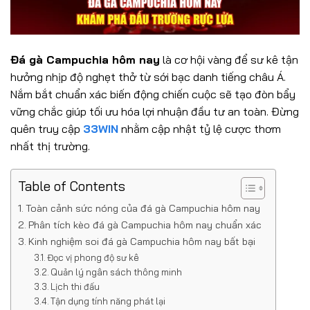
Đá gà Campuchia hôm nay
là cơ hội vàng để sư kê tận
hưởng nhịp độ nghẹt thở từ sới bạc danh tiếng châu Á.
Nắm bắt chuẩn xác biến động chiến cuộc sẽ tạo đòn bẩy
vững chắc giúp tối ưu hóa lợi nhuận đầu tư an toàn. Đừng
quên truy cập
33WIN
nhằm cập nhật tỷ lệ cược thơm
nhất thị trường.
Table of Contents
Toàn cảnh sức nóng của đá gà Campuchia hôm nay
Phân tích kèo đá gà Campuchia hôm nay chuẩn xác
Kinh nghiệm soi đá gà Campuchia hôm nay bất bại
Đọc vị phong độ sư kê
Quản lý ngân sách thông minh
Lịch thi đấu
Tận dụng tính năng phát lại