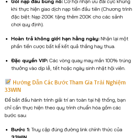
Gói nạp đầu bùng nổ:
Cơ hội nhận ưu đãi cực khủng
khi thực hiện giao dịch nạp tiền đầu tiên (Chương trình
đặc biệt: Nạp 200K tặng thêm 200K cho các sảnh
chơi quy định).
Hoàn trả không giới hạn hằng ngày:
Nhận lại một
phần tiền cược bất kể kết quả thắng hay thua.
Đặc quyền VIP:
Các vòng quay may mắn 100% trúng
thưởng vào dịp lễ, tết hoặc ngày sinh nhật hội viên.
Hướng Dẫn Các Bước Tham Gia Trải Nghiệm
33WIN
Để bắt đầu hành trình giải trí an toàn tại hệ thống, bạn
chỉ cần thực hiện theo quy trình chuẩn hóa gồm các
bước sau:
Bước 1:
Truy cập đúng đường link chính thức của
33WIN
.