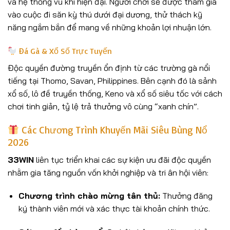
và hệ thống vũ khí hiện đại. Người chơi sẽ được tham gia
vào cuộc đi săn kỳ thú dưới đại dương, thử thách kỹ
năng ngắm bắn để mang về những khoản lợi nhuận lớn.
Đá Gà & Xổ Số Trực Tuyến
Độc quyền đường truyền ổn định từ các trường gà nổi
tiếng tại Thomo, Savan, Philippines. Bên cạnh đó là sảnh
xổ số, lô đề truyền thống, Keno và xổ số siêu tốc với cách
chơi tinh giản, tỷ lệ trả thưởng vô cùng “xanh chín”.
Các Chương Trình Khuyến Mãi Siêu Bùng Nổ
2026
33WIN
liên tục triển khai các sự kiện ưu đãi độc quyền
nhằm gia tăng nguồn vốn khởi nghiệp và tri ân hội viên:
Chương trình chào mừng tân thủ:
Thưởng đăng
ký thành viên mới và xác thực tài khoản chính thức.