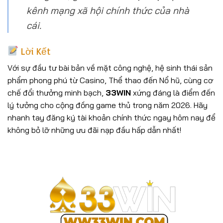
kênh mạng xã hội chính thức của nhà
cái.
Lời Kết
Với sự đầu tư bài bản về mặt công nghệ, hệ sinh thái sản
phẩm phong phú từ Casino, Thể thao đến Nổ hũ, cùng cơ
chế đổi thưởng minh bạch,
33WIN
xứng đáng là điểm đến
lý tưởng cho cộng đồng game thủ trong năm 2026. Hãy
nhanh tay đăng ký tài khoản chính thức ngay hôm nay để
không bỏ lỡ những ưu đãi nạp đầu hấp dẫn nhất!