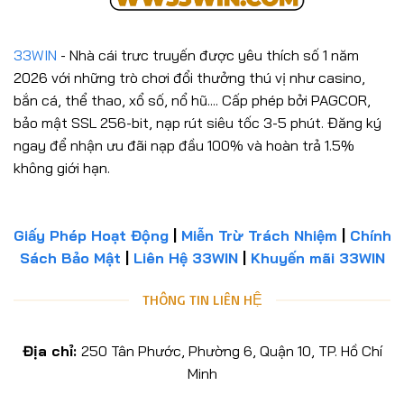
33WIN
- Nhà cái trưc truyến được yêu thích số 1 năm
2026 với những trò chơi đổi thưởng thú vị như casino,
bắn cá, thể thao, xổ số, nổ hũ.... Cấp phép bởi PAGCOR,
bảo mật SSL 256-bit, nạp rút siêu tốc 3-5 phút. Đăng ký
ngay để nhận ưu đãi nạp đầu 100% và hoàn trả 1.5%
không giới hạn.
Giấy Phép Hoạt Đ
ộng
|
Miễn Trừ Trách Nhiệm
|
Chính
Sách Bảo Mật
|
Liên Hệ 33WIN
|
Khuyến mãi 33WIN
THÔNG TIN LIÊN HỆ
Địa chỉ:
250 Tân Phước, Phường 6, Quận 10, TP. Hồ Chí
Minh