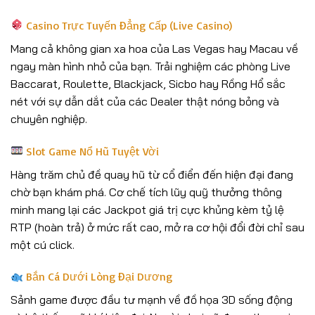
Casino Trực Tuyến Đẳng Cấp (Live Casino)
Mang cả không gian xa hoa của Las Vegas hay Macau về
ngay màn hình nhỏ của bạn. Trải nghiệm các phòng Live
Baccarat, Roulette, Blackjack, Sicbo hay Rồng Hổ sắc
nét với sự dẫn dắt của các Dealer thật nóng bỏng và
chuyên nghiệp.
Slot Game Nổ Hũ Tuyệt Vời
Hàng trăm chủ đề quay hũ từ cổ điển đến hiện đại đang
chờ bạn khám phá. Cơ chế tích lũy quỹ thưởng thông
minh mang lại các Jackpot giá trị cực khủng kèm tỷ lệ
RTP (hoàn trả) ở mức rất cao, mở ra cơ hội đổi đời chỉ sau
một cú click.
Bắn Cá Dưới Lòng Đại Dương
Sảnh game được đầu tư mạnh về đồ họa 3D sống động